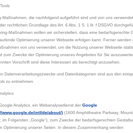
-Tools
g-Maßnahmen, die nachfolgend aufgeführt sind und von uns verwende
er rechtlichen Grundlage des Art. 6 Abs. 1 S. 1 lit. f DSGVO durchgefüh
king-Maßnahmen wollen wir sicherstellen, dass eine bedarfsgerechte 
tlaufende Optimierung unserer Webseite erfolgen kann. Ferner werden 
ßnahmen von uns verwendet, um die Nutzung unserer Webseite statis
d zum Zwecke der Optimierung unseres Angebotes für Sie auszuwerte
nnten Vorschrift sind diese Interessen als berechtigt anzusehen.
gen Datenverarbeitungszwecke und Datenkategorien sind aus den ents
ols zu entnehmen.
nalytics
Google Analytics, ein Webanalysedienst der
Google
://www.google.de/intl/de/about/)
(1600 Amphitheatre Parkway, Mounta
 im Folgenden „Google“), zum Zwecke der bedarfsgerechten Gestalt
den Optimierung unserer Seiten. In diesem Zusammenhang werden