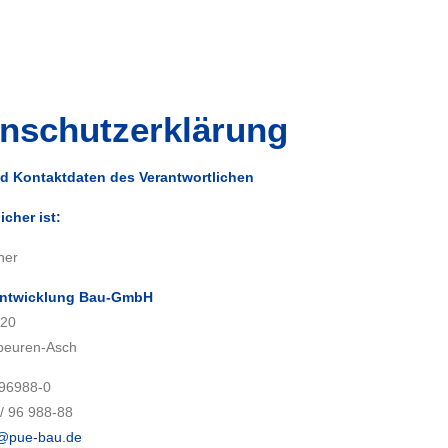
unser prinzip
nschutzerklärung
architektur
d Kontaktdaten des Verantwortlichen
icher ist:
ingenieurwesen
ner
 Entwicklung Bau-GmbH
 20
beuren-Asch
bauträger
 96988-0
/ 96 988-88
o@pue-bau.de