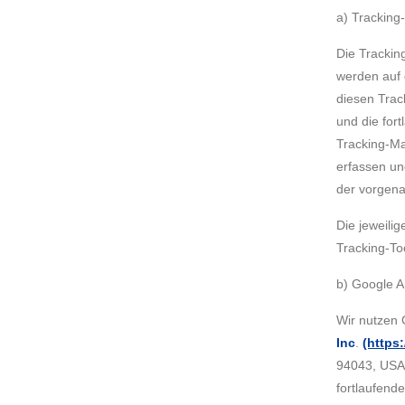
a) Tracking
Die Trackin
werden auf d
diesen Trac
und die for
Tracking-Ma
erfassen un
der vorgena
Die jeweili
Tracking-To
b) Google A
Wir nutzen 
Inc
.
(https
94043, USA;
fortlaufen