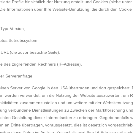
erte Profile hinsichtlich der Nutzung erstellt und Cookies (siehe unter Z
Die Informationen über Ihre Website-Benutzung, die durch den Cookie
Typ/-Version,
tes Betriebssystem,
-URL (die zuvor besuchte Seite),
 des zugreifenden Rechners (IP-Adresse),
der Serveranfrage,
inen Server von Google in den USA übertragen und dort gespeichert. 
en werden verwendet, um die Nutzung der Website auszuwerten, um R
aktivitäten zusammenzustellen und um weitere mit der Websitenutzung
zung verbundene Dienstleistungen zu Zwecken der Marktforschung un
chten Gestaltung dieser Internetseiten zu erbringen. Gegebenenfalls 
en an Dritte übertragen, vorausgesetzt, dies ist gesetzlich vorgeschrie
beiten diese Daten im Auftrag. Keinesfalls wird Ihre IP-Adresse mit an