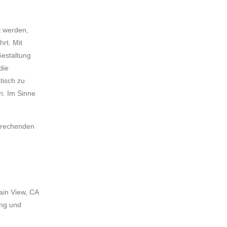
t werden,
rt. Mit
Gestaltung
die
tisch zu
n. Im Sinne
prechenden
in View, CA
ung und