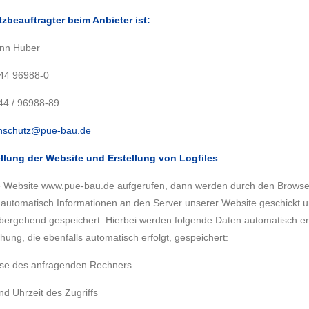
karriere
zbeauftragter beim Anbieter ist:
nn Huber
kontakt
344 96988-0
44 / 96988-89
nschutz@pue-bau.de
ellung der Website und Erstellung von Logfiles
e Website
www.pue-bau.de
aufgerufen, dann werden durch den Browse
automatisch Informationen an den Server unserer Website geschickt u
übergehend gespeichert. Hierbei werden folgende Daten automatisch er
hung, die ebenfalls automatisch erfolgt, gespeichert:
sse des anfragenden Rechners
d Uhrzeit des Zugriffs