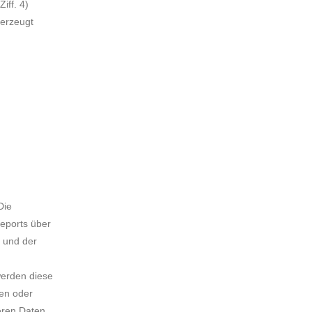
iff. 4)
 erzeugt
Die
eports über
 und der
d
werden diese
ben oder
deren Daten