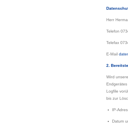
Datenschut
Herr Herma
Telefon 07
Telefax 073
E-Mail
date
2. Bereitst
Wird unser
Endgerätes 
Logfile vor
bis zur Lösc
IP-Adre
Datum un