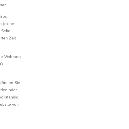
ssen.
h zu
n (siehe
 Seite
rten Zeit
zur Wahrung
VO
 können Sie
rden oder
vollständig
Website von