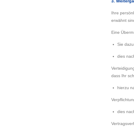
3. Weiterg
Ihre persön
erwähnt sin
Eine Übermit
Sie dazu 
dies nac
Verteidigun
dass Ihr sc
hierzu na
Verpflichtun
dies nac
Vertragsverh