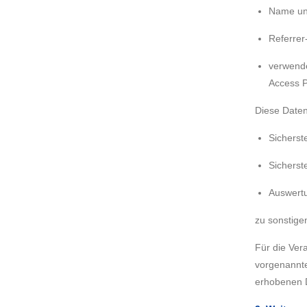
Name un
Referrer
verwende
Access P
Diese Daten
Sicherst
Sicherst
Auswertu
zu sonstige
Für die Vera
vorgenannte
erhobenen D